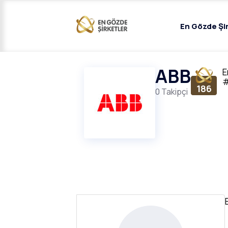
En Gözde Şi
ABB
E
186
0 Takipçi