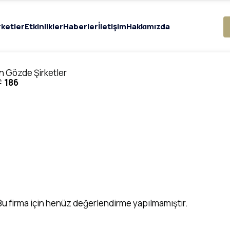
rketler
Etkinlikler
Haberler
İletişim
Hakkımızda
n Gözde Şirketler
#
186
Bu firma için henüz değerlendirme yapılmamıştır.