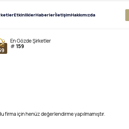
rketler
Etkinlikler
Haberler
İletişim
Hakkımızda
En Gözde Şirketler
#
159
59
Bu firma için henüz değerlendirme yapılmamıştır.