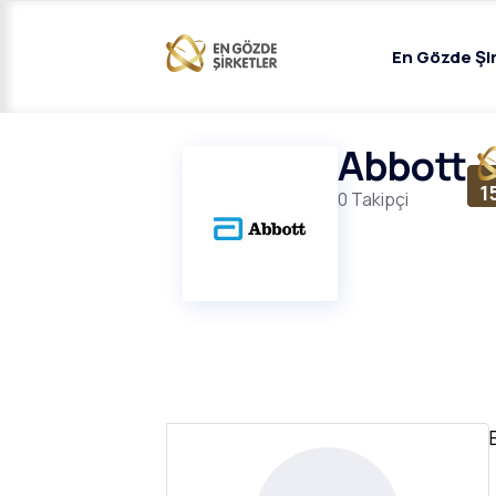
En Gözde Şi
Abbott
1
0 Takipçi