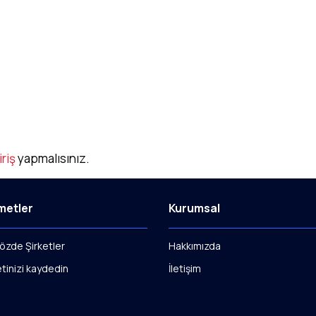
iriş
yapmalısınız.
metler
Kurumsal
özde Şirketler
Hakkımızda
etinizi kaydedin
İletişim