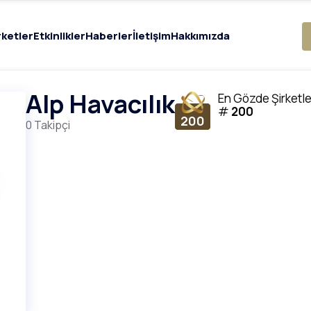
rketler
Etkinlikler
Haberler
İletişim
Hakkımızda
Alp Havacılık
En Gözde Şirketle
#
200
200
0 Takipçi