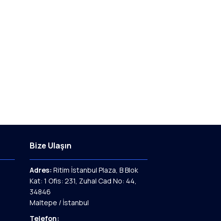
Bize Ulaşın
Adres:
Ritim İstanbul Plaza, B Blok
Kat: 1 Ofis: 231, Zuhal Cad No: 44,
34846
Maltepe / İstanbul
Telefon: