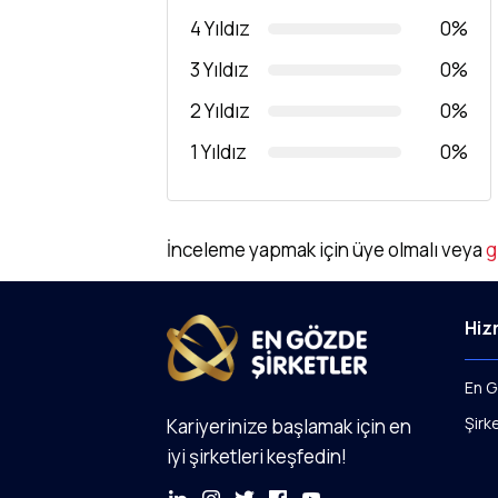
4 Yıldız
0%
3 Yıldız
0%
2 Yıldız
0%
1 Yıldız
0%
İnceleme yapmak için üye olmalı veya
g
Hiz
En G
Şirk
Kariyerinize başlamak için en
iyi şirketleri keşfedin!