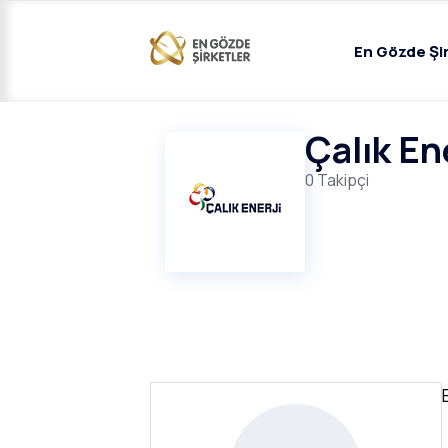
En Gözde Şi
Çalık En
0 Takipçi