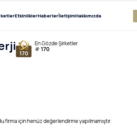
rketler
Etkinlikler
Haberler
İletişim
Hakkımızda
erji
En Gözde Şirketler
#
170
170
Bu firma için henüz değerlendirme yapılmamıştır.