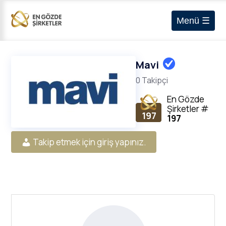
Menü ☰
Mavi
0 Takipçi
En Gözde
Şirketler
#
197
197
Takip etmek için giriş yapınız.