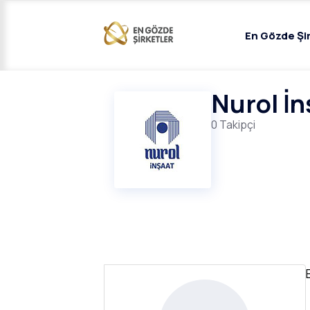
En Gözde Şi
Nurol İn
0 Takipçi