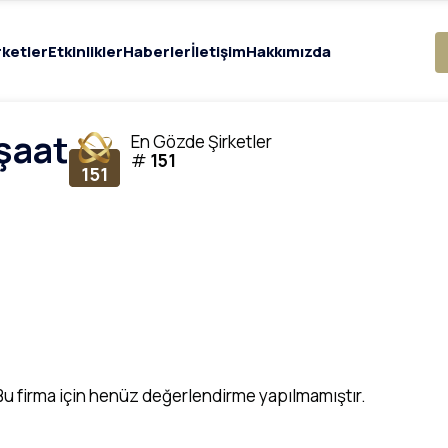
rketler
Etkinlikler
Haberler
İletişim
Hakkımızda
şaat
En Gözde Şirketler
#
151
151
Bu firma için henüz değerlendirme yapılmamıştır.