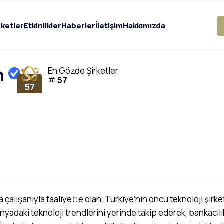
rketler
Etkinlikler
Haberler
İletişim
Hakkımızda
h
En Gözde Şirketler
#
57
57
çalışanıyla faaliyette olan, Türkiye’nin öncü teknoloji şirket
dünyadaki teknoloji trendlerini yerinde takip ederek, bankacı