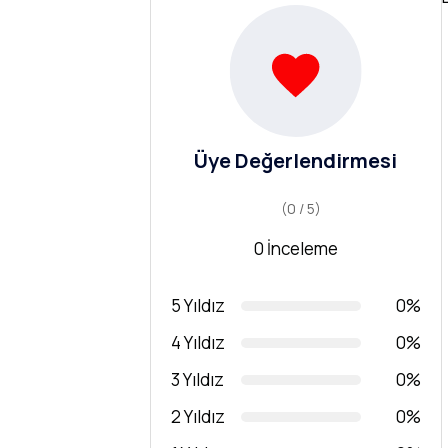
Üye Değerlendirmesi
(0 / 5)
0 İnceleme
5 Yıldız
0%
4 Yıldız
0%
3 Yıldız
0%
2 Yıldız
0%