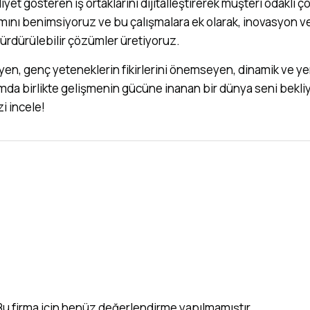
aliyet gösteren iş ortaklarını dijitalleştirerek müşteri odaklı
ı benimsiyoruz ve bu çalışmalara ek olarak, inovasyon ve k
 sürdürülebilir çözümler üretiyoruz.
yen, genç yeteneklerin fikirlerini önemseyen, dinamik ve yeni
tamda birlikte gelişmenin gücüne inanan bir dünya seni bekliy
zi incele!
Bu firma için henüz değerlendirme yapılmamıştır.