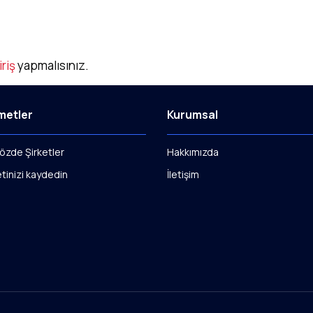
iriş
yapmalısınız.
metler
Kurumsal
özde Şirketler
Hakkımızda
etinizi kaydedin
İletişim