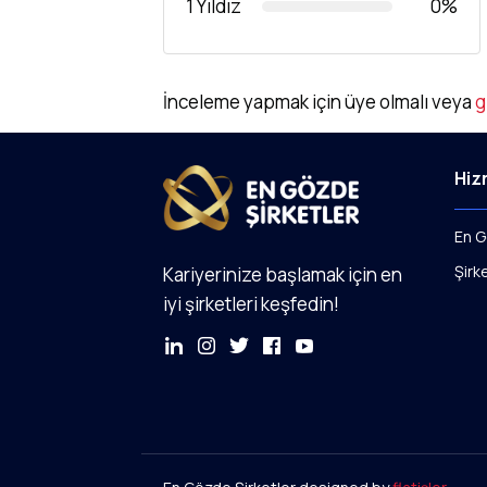
1 Yıldız
0%
İnceleme yapmak için üye olmalı veya
g
Hiz
En G
Şirk
Kariyerinize başlamak için en
iyi şirketleri keşfedin!