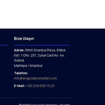
Bize Ulaşın
Adres:
Ritim İstanbul Plaza, B Blok
Kat: 1 Ofis: 231, Zuhal Cad No: 44,
34846
Maltepe / İstanbul
Telefon:
info@engozdesirketler.com
E-Mail:
+90 216 606 15 20